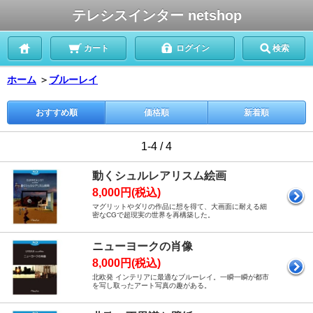
テレシスインター netshop
カート
ログイン
検索
ホーム
＞
ブルーレイ
おすすめ順
価格順
新着順
1-4 / 4
動くシュルレアリスム絵画
8,000円(税込)
マグリットやダリの作品に想を得て、大画面に耐える細
密なCGで超現実の世界を再構築した。
ニューヨークの肖像
8,000円(税込)
北欧発 インテリアに最適なブルーレイ。一瞬一瞬が都市
を写し取ったアート写真の趣がある。